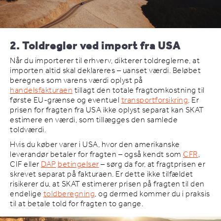
2. Toldregler ved import fra USA
Når du importerer til erhverv, dikterer toldreglerne, at
importen altid skal deklareres – uanset værdi. Beløbet
beregnes som varens værdi oplyst på
handelsfakturaen
tillagt den totale fragtomkostning til
første EU-grænse og eventuel
transportforsikring
. Er
prisen for fragten fra USA ikke oplyst separat kan SKAT
estimere en værdi, som tillægges den samlede
toldværdi.
Hvis du køber varer i USA, hvor den amerikanske
leverandør betaler for fragten – også kendt som
CFR
,
CIF eller
DAP
betingelser
– sørg da for, at fragtprisen er
skrevet separat på fakturaen. Er dette ikke tilfældet
risikerer du, at SKAT estimerer prisen på fragten til den
endelige
toldberegning
, og dermed kommer du i praksis
til at betale told for fragten to gange.