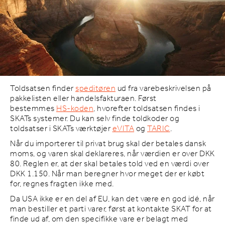
Toldsatsen finder
speditøren
ud fra varebeskrivelsen på
pakkelisten eller handelsfakturaen. Først
bestemmes
HS-koden
, hvorefter toldsatsen findes i
SKATs systemer. Du kan selv finde toldkoder og
toldsatser i SKATs værktøjer
eVITA
og
TARIC
.
Når du importerer til privat brug skal der betales dansk
moms, og varen skal deklareres, når værdien er over DKK
80. Reglen er, at der skal betales told ved en værdi over
DKK 1.150. Når man beregner hvor meget der er købt
for, regnes fragten ikke med.
Da USA ikke er en del af EU, kan det være en god idé, når
man bestiller et parti varer, først at kontakte SKAT for at
finde ud af, om den specifikke vare er belagt med