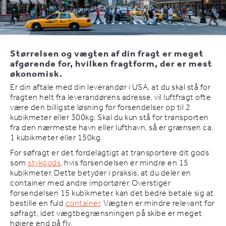
Størrelsen og vægten af din fragt er meget
afgørende for, hvilken fragtform, der er mest
økonomisk.
Er din aftale med din leverandør i USA, at du skal stå for
fragten helt fra leverandørens adresse, vil luftfragt ofte
være den billigste løsning for forsendelser op til 2
kubikmeter eller 300kg. Skal du kun stå for transporten
fra den nærmeste havn eller lufthavn, så er grænsen ca.
1 kubikmeter eller 150kg.
For søfragt er det fordelagtigt at transportere dit gods
som
stykgods
, hvis forsendelsen er mindre en 15
kubikmeter. Dette betyder i praksis, at du deler en
container med andre importører. Overstiger
forsendelsen 15 kubikmeter, kan det bedre betale sig at
bestille en fuld
container
. Vægten er mindre relevant for
søfragt, idet vægtbegrænsningen på skibe er meget
højere end på fly.