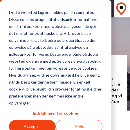
FIND FRAGTPRISER
Dette websted lagrer cookies på din computer.
Disse cookies bruges til at indsamle informationer
om din interaktion med websitet, ligesom de gør
det muligt for os at huske dig. Vi bruger disse
oplysninger til at forbedre og brugertilpasse din
oplevelse på webstedet, samt til analyse og
målepunkter for vores besøgende, både på dette
5 GODE RÅD, DU BØR KENDE
websted og andre medier. Se vores privatlivspolitik
Fragt fra USA
for flere oplysninger om vores anvendte cookies.
Hvis du afviser, vil dine oplysninger ikke blive gemt,
Fragt fra USA er ikke kompliceret, så længe du er
når du besøger denne hjemmeside. En enkelt
opmærksom på nogle enkelte praktiske detaljer. Her
kigger vi på de faldgruber importører oftest støder
cookie vil blive brugt i din browser for at huske dine
på, når de skal have varer fragtet hjem fra USA, og vi
præferencer, men der gemmes ikke andre
giver et par gode råd til, hvordan du kan spare både
oplysninger.
penge og tid på din fragt.
Indstillinger for cookies
1. Husk importregistrering ved
fragt fra USA
Accepter
Afvis