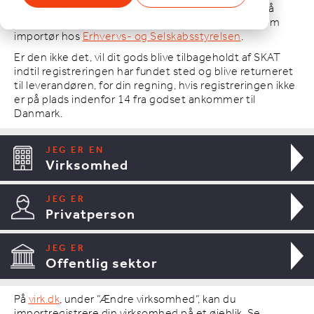
Hvis du skal importere varer fra USA med henblik på
videresalg, skal din virksomhed være registreret som
importør hos
Erhvervs- og Selskabsstyrelsen
.
Er den ikke det, vil dit gods blive tilbageholdt af SKAT
indtil registreringen har fundet sted og blive returneret
til leverandøren, for din regning, hvis registreringen ikke
er på plads indenfor 14 fra godset ankommer til
Danmark.
JEG ER EN
Virksomhed
JEG ER
Privatperson
JEG ER
Offentlig sektor
På
virk.dk
, under ”Ændre virksomhed”, kan du
importregistrere din virksomhed på et øjeblik. Se