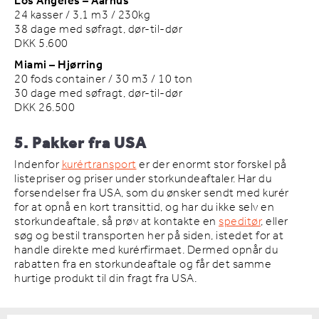
Los Angeles – Aarhus
24 kasser / 3,1 m3 / 230kg
38 dage med søfragt, dør-til-dør
DKK 5.600
Miami – Hjørring
20 fods container / 30 m3 / 10 ton
30 dage med søfragt, dør-til-dør
DKK 26.500
5. Pakker fra USA
Indenfor
kurértransport
er der enormt stor forskel på
listepriser og priser under storkundeaftaler. Har du
forsendelser fra USA, som du ønsker sendt med kurér
for at opnå en kort transittid, og har du ikke selv en
storkundeaftale, så prøv at kontakte en
speditør
, eller
søg og bestil transporten her på siden, istedet for at
handle direkte med kurérfirmaet. Dermed opnår du
rabatten fra en storkundeaftale og får det samme
hurtige produkt til din fragt fra USA.