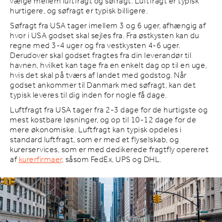
vælge mellem luftfragt og søfragt. Luftfragt er typisk
hurtigere, og søfragt er typisk billigere.
Søfragt fra USA tager imellem 3 og 6 uger, afhængig af
hvor i USA godset skal sejles fra. Fra østkysten kan du
regne med 3-4 uger og fra vestkysten 4-6 uger.
Derudover skal godset fragtes fra din leverandør til
havnen, hvilket kan tage fra en enkelt dag op til en uge,
hvis det skal på tværs af landet med godstog. Når
godset ankommer til Danmark med søfragt, kan det
typisk leveres til dig inden for nogle få dage.
Luftfragt fra USA tager fra 2-3 dage for de hurtigste og
mest kostbare løsninger, og op til 10-12 dage for de
mere økonomiske. Luftfragt kan typisk opdeles i
standard luftfragt, som er med et flyselskab, og
kurerservices, som er med dedikerede fragtfly opereret
af
kurerfirmaer
, såsom FedEx, UPS og DHL.