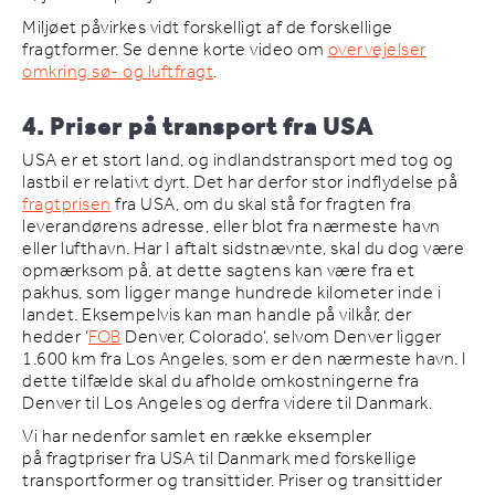
Miljøet påvirkes vidt forskelligt af de forskellige
fragtformer. Se denne korte video om
overvejelser
omkring sø- og luftfragt
.
4. Priser på transport fra USA
USA er et stort land, og indlandstransport med tog og
lastbil er relativt dyrt. Det har derfor stor indflydelse på
fragtprisen
fra USA, om du skal stå for fragten fra
leverandørens adresse, eller blot fra nærmeste havn
eller lufthavn. Har I aftalt sidstnævnte, skal du dog være
opmærksom på, at dette sagtens kan være fra et
pakhus, som ligger mange hundrede kilometer inde i
landet. Eksempelvis kan man handle på vilkår, der
hedder ’
FOB
Denver, Colorado’, selvom Denver ligger
1.600 km fra Los Angeles, som er den nærmeste havn. I
dette tilfælde skal du afholde omkostningerne fra
Denver til Los Angeles og derfra videre til Danmark.
Vi har nedenfor samlet en række eksempler
på fragtpriser fra USA til Danmark med forskellige
transportformer og transittider. Priser og transittider