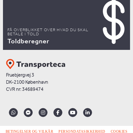
FÅ OVERBLIKKET OVER HVAD DU SKAL
BETALE I TOLD
Toldberegner
Fruebjergvej 3
DK-2100 København
CVR nr: 34689474
BETINGELSER OG VILKÅR
PERSONDATASIKKERHED
COOKIES