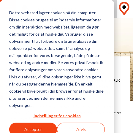
FIND FRAGTPRISER
Dette websted lagrer cookies på din computer.
Disse cookies bruges til at indsamle informationer
om din interaktion med websitet, ligesom de gør
det muligt for os at huske dig. Vi bruger disse
oplysninger til at forbedre og brugertilpasse din
oplevelse på webstedet, samt til analyse og
målepunkter for vores besøgende, både på dette
BESTIL GODSTRANSPORT SOM DU BESTILLER
websted og andre medier. Se vores privatlivspolitik
FLYBILLET
Vision
for flere oplysninger om vores anvendte cookies.
Hvis du afviser, vil dine oplysninger ikke blive gemt,
Transporteca er grundlagt af erfarne ledere fra A.P.
når du besøger denne hjemmeside. En enkelt
Møller–Mærsk, og har som formål at forbedre
købsoplevelsen for virksomheder på jagt efter
cookie vil blive brugt i din browser for at huske dine
transportløsninger.
præferencer, men der gemmes ikke andre
“Vores drøm er, at det en dag bliver lige så let for
oplysninger.
mindre virksomheder at bestille import af varer, som
Indstillinger for cookies
det er at bestille en flybillet.”
Morten Find Lærkholm
, Grundlægger &
Accepter
Afvis