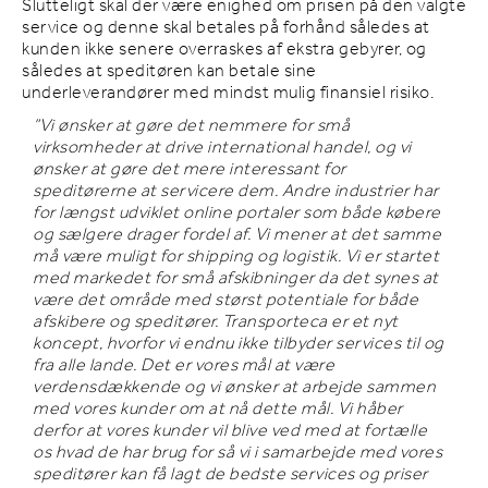
Slutteligt skal der være enighed om prisen på den valgte
service og denne skal betales på forhånd således at
kunden ikke senere overraskes af ekstra gebyrer, og
således at speditøren kan betale sine
underleverandører med mindst mulig finansiel risiko.
”Vi ønsker at gøre det nemmere for små
virksomheder at drive international handel, og vi
ønsker at gøre det mere interessant for
speditørerne at servicere dem. Andre industrier har
for længst udviklet online portaler som både købere
og sælgere drager fordel af. Vi mener at det samme
må være muligt for shipping og logistik. Vi er startet
med markedet for små afskibninger da det synes at
være det område med størst potentiale for både
afskibere og speditører. Transporteca er et nyt
koncept, hvorfor vi endnu ikke tilbyder services til og
fra alle lande. Det er vores mål at være
verdensdækkende og vi ønsker at arbejde sammen
med vores kunder om at nå dette mål. Vi håber
derfor at vores kunder vil blive ved med at fortælle
os hvad de har brug for så vi i samarbejde med vores
speditører kan få lagt de bedste services og priser