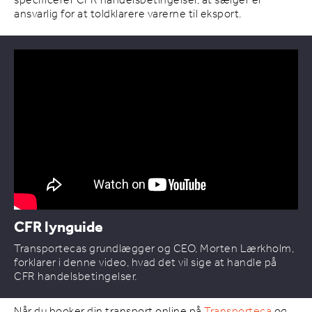
specificerer CFR handelsbetingelser, at sælger er
ansvarlig for at toldklarere varerne til eksport.
CFR lynguide
Transportecas grundlægger og CEO, Morten Lærkholm,
forklarer i denne video, hvad det vil sige at handle på
CFR handelsbetingelser.
Når du booker din transport online på
Transporteca
og