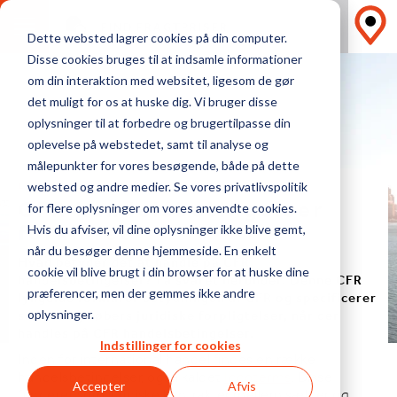
FIND FRAGTPRISER
Dette websted lagrer cookies på din computer.
Disse cookies bruges til at indsamle informationer
om din interaktion med websitet, ligesom de gør
det muligt for os at huske dig. Vi bruger disse
oplysninger til at forbedre og brugertilpasse din
oplevelse på webstedet, samt til analyse og
målepunkter for vores besøgende, både på dette
LYNGUIDE TIL INCOTERMS
websted og andre medier. Se vores privatlivspolitik
CFR handelsbetingelser
for flere oplysninger om vores anvendte cookies.
forklaret
Hvis du afviser, vil dine oplysninger ikke blive gemt,
når du besøger denne hjemmeside. En enkelt
Hvad betyder det at handle på CFR
cookie vil blive brugt i din browser for at huske dine
handelsbetingelser? Få svaret herunder. Denne CFR
præferencer, men der gemmes ikke andre
lynguide forklarer betydningen af CFR og specificerer
sælger og købers juridiske forpligtelser, når der
oplysninger.
handles på CFR handelsbetingelser.
Indstillinger for cookies
Inden for international handel findes en række
handelsbetingelser, også kaldet
Incoterms
. Disse
Accepter
Afvis
fungerer som juridiske kontrakter mellem sælger og