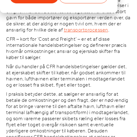
køber og angiver begge parters ansvar og forpligtelser i
en given handel. Dette fælles regelsæt har skabt stort
gavn for både importører og eksportører verden over, da
de sikrer, at der aldrig er nogen tvivl om, hvem der er
ansvarlig for hvilke dele af
transportprocessen
.
CFR – kort for ‘Cost and Freight’ – er et af disse
internationale handelsbetingelser og definerer præcis
hvornår omkostninger, ansvar og ejerskab skifter fra
køber til sælger.
Når du handler på CFR handelsbetingelser gælder det,
at ejerskabet skifter til køber, når godset ankommer til
havnen, lufthavnen eller terminalen i modtagerlandet
og er losset fra skibet, flyet eller toget.
I praksis betyder dette, at sælger er ansvarlig for at
betale de omkostninger og den fragt, der er nødvendig
for at bringe varerne til den aftalte havn, lufthavn eller
terminal (afhængig af transportform) i modtagerlandet,
og som varerne passerer skibets ræling eller losses fra
flyet eller toget overgår risikoen samt eventuelle
yderligere omkostninger til køberen. Desuden