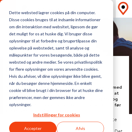
FIND FRAGTPRISER
Dette websted lagrer cookies på din computer.
Disse cookies bruges til at indsamle informationer
om din interaktion med websitet, ligesom de gør
det muligt for os at huske dig. Vi bruger disse
oplysninger til at forbedre og brugertilpasse din
oplevelse på webstedet, samt til analyse og
målepunkter for vores besøgende, både på dette
BETINGELSER
websted og andre medier. Se vores privatlivspolitik
Prisgaranti med
for flere oplysninger om vores anvendte cookies.
Transporteca
Hvis du afviser, vil dine oplysninger ikke blive gemt,
når du besøger denne hjemmeside. En enkelt
Vi stiller prisgaranti på alle transporter bestilt med
cookie vil blive brugt i din browser for at huske dine
Transporteca. Prisgarantien er din sikkerhed for at
præferencer, men der gemmes ikke andre
den pris du betaler er den totale transportpris, og
der ikke kommer ekstra uventede omkostninger før
oplysninger.
din forsendelse bliver leveret.
Indstillinger for cookies
Hos Transporteca mener vi at importører alt for ofte
bliver mødt af uventede og skuffende
Accepter
Afvis
ekstraomkostninger i løbet af transportprocessen. Det