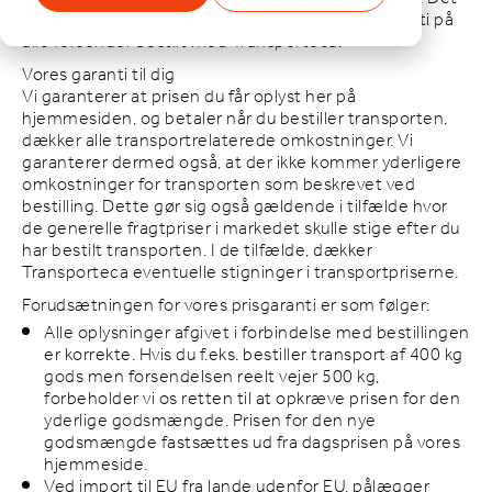
ønsker vi at gøre op med. Derfor stiller vi prisgaranti på
alle forsender bestilt med Transporteca.
Vores garanti til dig
Vi garanterer at prisen du får oplyst her på
hjemmesiden, og betaler når du bestiller transporten,
dækker alle transportrelaterede omkostninger. Vi
garanterer dermed også, at der ikke kommer yderligere
omkostninger for transporten som beskrevet ved
bestilling. Dette gør sig også gældende i tilfælde hvor
de generelle fragtpriser i markedet skulle stige efter du
har bestilt transporten. I de tilfælde, dækker
Transporteca eventuelle stigninger i transportpriserne.
Forudsætningen for vores prisgaranti er som følger:
Alle oplysninger afgivet i forbindelse med bestillingen
er korrekte. Hvis du f.eks. bestiller transport af 400 kg
gods men forsendelsen reelt vejer 500 kg,
forbeholder vi os retten til at opkræve prisen for den
yderlige godsmængde. Prisen for den nye
godsmængde fastsættes ud fra dagsprisen på vores
hjemmeside.
Ved import til EU fra lande udenfor EU, pålægger