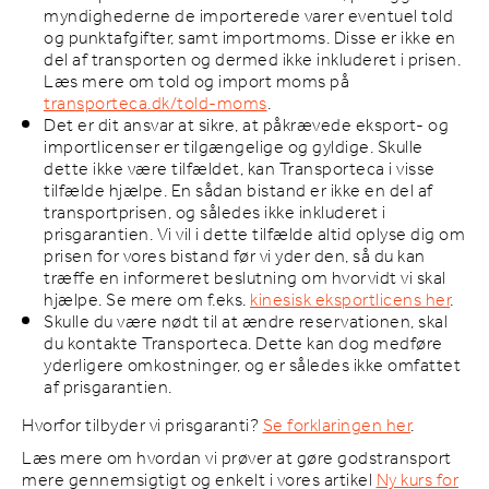
myndighederne de importerede varer eventuel told
og punktafgifter, samt importmoms. Disse er ikke en
del af transporten og dermed ikke inkluderet i prisen.
Læs mere om told og import moms på
transporteca.dk/told-moms
.
Det er dit ansvar at sikre, at påkrævede eksport- og
importlicenser er tilgængelige og gyldige. Skulle
dette ikke være tilfældet, kan Transporteca i visse
tilfælde hjælpe. En sådan bistand er ikke en del af
transportprisen, og således ikke inkluderet i
prisgarantien. Vi vil i dette tilfælde altid oplyse dig om
prisen for vores bistand før vi yder den, så du kan
træffe en informeret beslutning om hvorvidt vi skal
hjælpe. Se mere om f.eks.
kinesisk eksportlicens her
.
Skulle du være nødt til at ændre reservationen, skal
du kontakte Transporteca. Dette kan dog medføre
yderligere omkostninger, og er således ikke omfattet
af prisgarantien.
Hvorfor tilbyder vi prisgaranti?
Se forklaringen her
.
Læs mere om hvordan vi prøver at gøre godstransport
mere gennemsigtigt og enkelt i vores artikel
Ny kurs for