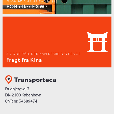
HVAD ER RIGTIGT FOR DIG?
FOB eller EXW?
3 GODE RÅD, DER KAN SPARE DIG PENGE
Fragt fra Kina
Fruebjergvej 3
DK-2100 København
CVR nr: 34689474