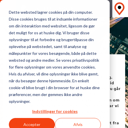
FIND FRAGTPRISER
Dette websted lagrer cookies på din computer.
Disse cookies bruges til at indsamle informationer
om din interaktion med websitet, ligesom de gør
det muligt for os at huske dig. Vi bruger disse
oplysninger til at forbedre og brugertilpasse din
oplevelse på webstedet, samt til analyse og
målepunkter for vores besøgende, både på dette
NYBEGYNDERENS KOMPLETTE GUIDE
websted og andre medier. Se vores privatlivspolitik
Import fra Hong Kong
for flere oplysninger om vores anvendte cookies.
Hvis du afviser, vil dine oplysninger ikke blive gemt,
Denne artikel har fokus på import fra Hong Kong.
når du besøger denne hjemmeside. En enkelt
Som nybegynder er International handel ikke altid
ligetil, og det er nemt at ryge i fælderne, mens du går
cookie vil blive brugt i din browser for at huske dine
gennem transportprocessen. Dog kan lidt
præferencer, men der gemmes ikke andre
forberedelse gøre underværker og styre dig uden om
oplysninger.
faldgruberne forbundet med import. Nedenfor har vi
fremhævet de væsentligste forhold, som du som
Indstillinger for cookies
importør bør være opmærksom på, for at få en
problemfri førstegangsoplevelse med din import fra
Accepter
Afvis