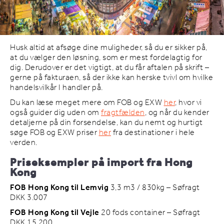
Husk altid at afsøge dine muligheder, så du er sikker på,
at du vælger den løsning, som er mest fordelagtig for
dig. Derudover er det vigtigt, at du får aftalen på skrift –
gerne på fakturaen, så der ikke kan herske tvivl om hvilke
handelsvilkår I handler på.
Du kan læse meget mere om FOB og EXW
her
, hvor vi
også guider dig uden om
fragtfælden
, og når du kender
detaljerne på din forsendelse, kan du nemt og hurtigt
søge FOB og EXW priser
her
fra destinationer i hele
verden.
Priseksempler på import fra Hong
Kong
FOB Hong Kong til Lemvig
3,3 m3 / 830kg – Søfragt
DKK 3.007
FOB Hong Kong til Vejle
20 fods container – Søfragt
DKK 15.200