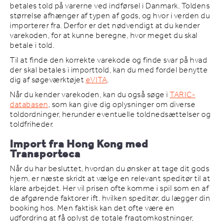
betales told på varerne ved indførsel i Danmark. Toldens
størrelse afhænger af typen af gods, og hvor i verden du
importerer fra. Derfor er det nødvendigt at du kender
varekoden, for at kunne beregne, hvor meget du skal
betale i told.
Til at finde den korrekte varekode og finde svar på hvad
der skal betales i importtold, kan du med fordel benytte
dig af søgeværktøjet
eVITA
.
Når du kender varekoden, kan du også søge i
TARIC-
databasen
, som kan give dig oplysninger om diverse
toldordninger, herunder eventuelle toldnedsættelser og
toldfriheder.
Import fra Hong Kong med
Transporteca
Når du har besluttet, hvordan du ønsker at tage dit gods
hjem, er næste skridt at vælge en relevant speditør til at
klare arbejdet. Her vil prisen ofte komme i spil som en af
de afgørende faktorer ift. hvilken speditør, du lægger din
booking hos. Men faktisk kan det ofte være en
udfordring at få oplyst de totale fragtomkostninger,