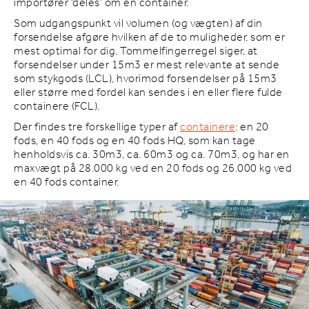
importører ‘deles’ om en container.
Som udgangspunkt vil volumen (og vægten) af din
forsendelse afgøre hvilken af de to muligheder, som er
mest optimal for dig. Tommelfingerregel siger, at
forsendelser under 15m3 er mest relevante at sende
som stykgods (LCL), hvorimod forsendelser på 15m3
eller større med fordel kan sendes i en eller flere fulde
containere (FCL).
Der findes tre forskellige typer af
containere
: en 20
fods, en 40 fods og en 40 fods HQ, som kan tage
henholdsvis ca. 30m3, ca. 60m3 og ca. 70m3, og har en
maxvægt på 28.000 kg ved en 20 fods og 26.000 kg ved
en 40 fods container.