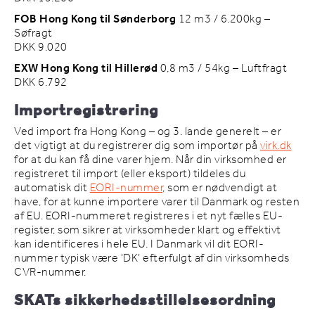
FOB Hong Kong til Sønderborg
12 m3 / 6.200kg –
Søfragt
DKK 9.020
EXW Hong Kong til Hillerød
0,8 m3 / 54kg – Luftfragt
DKK 6.792
Importregistrering
Ved import fra Hong Kong – og 3. lande generelt – er
det vigtigt at du registrerer dig som importør på
virk.dk
for at du kan få dine varer hjem. Når din virksomhed er
registreret til import (eller eksport) tildeles du
automatisk dit
EORI-nummer
, som er nødvendigt at
have, for at kunne importere varer til Danmark og resten
af EU. EORI-nummeret registreres i et nyt fælles EU-
register, som sikrer at virksomheder klart og effektivt
kan identificeres i hele EU. I Danmark vil dit EORI-
nummer typisk være ‘DK’ efterfulgt af din virksomheds
CVR-nummer.
SKATs sikkerhedsstillelsesordning