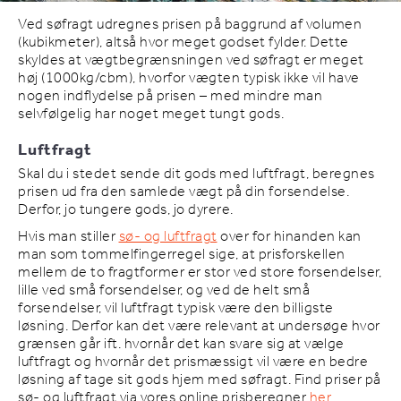
Ved søfragt udregnes prisen på baggrund af volumen
(kubikmeter), altså hvor meget godset fylder. Dette
skyldes at vægtbegrænsningen ved søfragt er meget
høj (1000kg/cbm), hvorfor vægten typisk ikke vil have
nogen indflydelse på prisen – med mindre man
selvfølgelig har noget meget tungt gods.
Luftfragt
Skal du i stedet sende dit gods med luftfragt, beregnes
prisen ud fra den samlede vægt på din forsendelse.
Derfor, jo tungere gods, jo dyrere.
Hvis man stiller
sø- og luftfragt
over for hinanden kan
man som tommelfingerregel sige, at prisforskellen
mellem de to fragtformer er stor ved store forsendelser,
lille ved små forsendelser, og ved de helt små
forsendelser, vil luftfragt typisk være den billigste
løsning. Derfor kan det være relevant at undersøge hvor
grænsen går ift. hvornår det kan svare sig at vælge
luftfragt og hvornår det prismæssigt vil være en bedre
løsning af tage sit gods hjem med søfragt. Find priser på
sø- og luftfragt via vores online prisberegner
her
.