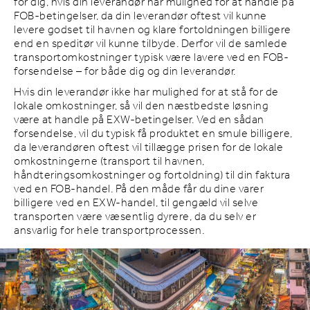
for dig, hvis din leverandør har mulighed for at handle på
FOB-betingelser, da din leverandør oftest vil kunne
levere godset til havnen og klare fortoldningen billigere
end en speditør vil kunne tilbyde. Derfor vil de samlede
transportomkostninger typisk være lavere ved en FOB-
forsendelse – for både dig og din leverandør.
Hvis din leverandør ikke har mulighed for at stå for de
lokale omkostninger, så vil den næstbedste løsning
være at handle på EXW-betingelser. Ved en sådan
forsendelse, vil du typisk få produktet en smule billigere,
da leverandøren oftest vil tillægge prisen for de lokale
omkostningerne (transport til havnen,
håndteringsomkostninger og fortoldning) til din faktura
ved en FOB-handel. På den måde får du dine varer
billigere ved en EXW-handel, til gengæld vil selve
transporten være væsentlig dyrere, da du selv er
ansvarlig for hele transportprocessen.