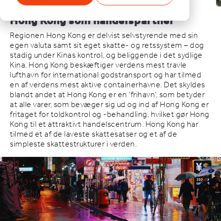
Hong Kong.
Hong Kong som handelspartner
Regionen Hong Kong er delvist selvstyrende med sin
egen valuta samt sit eget skatte- og retssystem – dog
stadig under Kinas kontrol, og beliggende i det sydlige
Kina. Hong Kong beskæftiger verdens mest travle
lufthavn for international godstransport og har tilmed
en af verdens mest aktive containerhavne. Det skyldes
blandt andet at Hong Kong er en ‘frihavn’, som betyder
at alle varer, som bevæger sig ud og ind af Hong Kong er
fritaget for toldkontrol og -behandling, hvilket gør Hong
Kong til et attraktivt handelscentrum. Hong Kong har
tilmed et af de laveste skattesatser og et af de
simpleste skattestrukturer i verden.