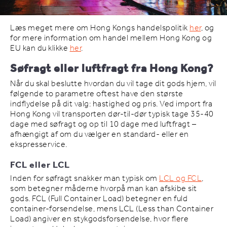
Læs meget mere om Hong Kongs handelspolitik
her
, og
for mere information om handel mellem Hong Kong og
EU kan du klikke
her
.
Søfragt eller luftfragt fra Hong Kong?
Når du skal beslutte hvordan du vil tage dit gods hjem, vil
følgende to parametre oftest have den største
indflydelse på dit valg: hastighed og pris. Ved import fra
Hong Kong vil transporten dør-til-dør typisk tage 35-40
dage med søfragt og op til 10 dage med luftfragt –
afhængigt af om du vælger en standard- eller en
ekspresservice.
FCL eller LCL
Inden for søfragt snakker man typisk om
LCL og FCL
,
som betegner måderne hvorpå man kan afskibe sit
gods. FCL (Full Container Load) betegner en fuld
container-forsendelse, mens LCL (Less than Container
Load) angiver en stykgodsforsendelse, hvor flere