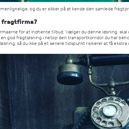
menlignelige, og du er sikker på at kende den samlede fragtpris
t fragtfirma?
firmaerne for at indhente tilbud. Vælger du denne løsning, skal 
ere en god fragtløsning i netop den transportkorridor du har beho
løsning, så du ikke på et senere tidspunkt risikerer at få ekst