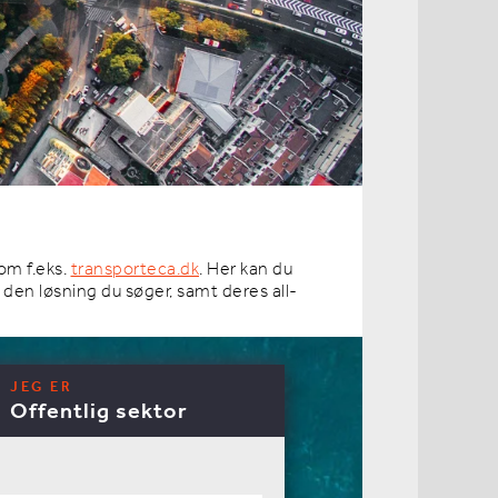
om f.eks.
transporteca.dk
. Her kan du
en løsning du søger, samt deres all-
JEG ER
Offentlig sektor