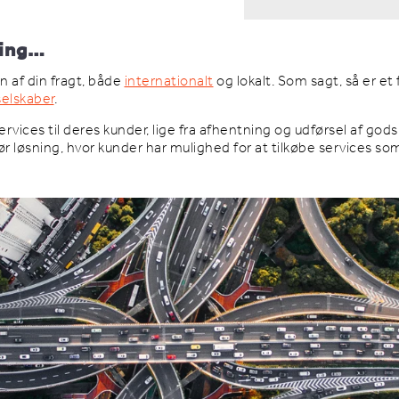
ting…
en af din fragt, både
internationalt
og lokalt. Som sagt, så er et
selskaber
.
ervices til deres kunder, lige fra afhentning og udførsel af gods,
ør løsning, hvor kunder har mulighed for at tilkøbe services som 