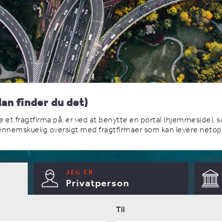
an finder du det)
 et fragtfirma på, er ved at benytte en portal (hjemmeside), s
nnemskuelig oversigt med fragtfirmaer som kan levere netop d
JEG ER
Privatperson
Til