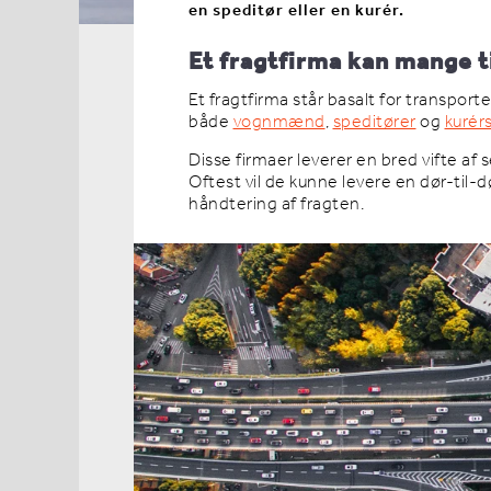
en speditør eller en kurér.
Et fragtfirma kan mange 
Et fragtfirma står basalt for transport
både
vognmænd
,
speditører
og
kurér
Disse firmaer leverer en bred vifte af s
Oftest vil de kunne levere en dør-til-d
håndtering af fragten.