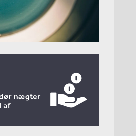
ndør nægter
l af