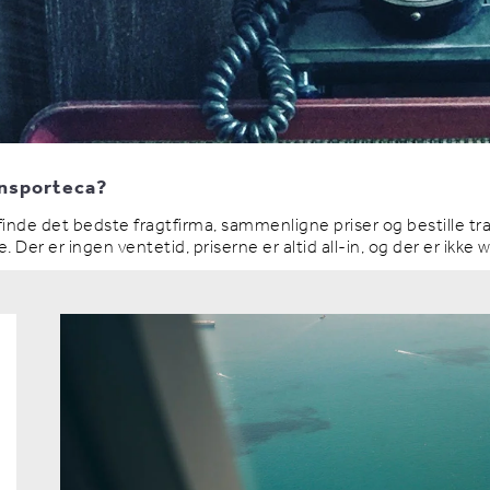
ansporteca?
t finde det bedste fragtfirma, sammenligne priser og bestille t
Der er ingen ventetid, priserne er altid all-in, og der er ikke 