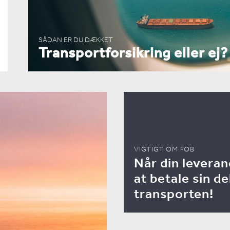
SÅDAN ER DU DÆKKET
Transportforsikring eller ej?
VIGTIGT OM FOB
Når din levera
at betale sin de
transporten!