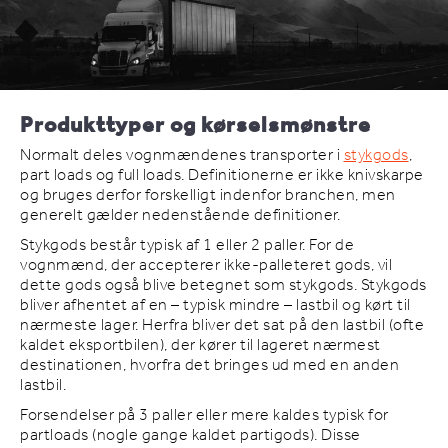
Produkttyper og kørselsmønstre
Normalt deles vognmændenes transporter i
stykgods
,
part loads og full loads. Definitionerne er ikke knivskarpe
og bruges derfor forskelligt indenfor branchen, men
generelt gælder nedenstående definitioner.
Stykgods består typisk af 1 eller 2 paller. For de
vognmænd, der accepterer ikke-palleteret gods, vil
dette gods også blive betegnet som stykgods. Stykgods
bliver afhentet af en – typisk mindre – lastbil og kørt til
nærmeste lager. Herfra bliver det sat på den lastbil (ofte
kaldet eksportbilen), der kører til lageret nærmest
destinationen, hvorfra det bringes ud med en anden
lastbil.
Forsendelser på 3 paller eller mere kaldes typisk for
partloads (nogle gange kaldet partigods). Disse