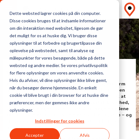
FIND FRAGTPRISER
Dette websted lagrer cookies på din computer.
Disse cookies bruges til at indsamle informationer
om din interaktion med websitet, ligesom de gør
det muligt for os at huske dig. Vi bruger disse
oplysninger til at forbedre og brugertilpasse din
oplevelse på webstedet, samt til analyse og
målepunkter for vores besøgende, både på dette
SÅDAN VÆLGER DU DEN RIGTIGE
websted og andre medier. Se vores privatlivspolitik
Vognmand
for flere oplysninger om vores anvendte cookies.
Hvis du afviser, vil dine oplysninger ikke blive gemt,
Vejtransporten er den dominerende transportform
når du besøger denne hjemmeside. En enkelt
indenfor Europa. For forsendelser der fylder fra en
halvpalle til en hel lastbil er det som regel bedst at
cookie vil blive brugt i din browser for at huske dine
benytte en vognmand, dvs. en transportvirksomhed,
præferencer, men der gemmes ikke andre
som driver sin egen flåde af lastbiler. Vognmændene
oplysninger.
kører i faste netværk – ofte med daglige afgange – og
dit gods kan være fremme i det meste af Europa
Indstillinger for cookies
indenfor 2 til 4 dage.
Accepter
Afvis