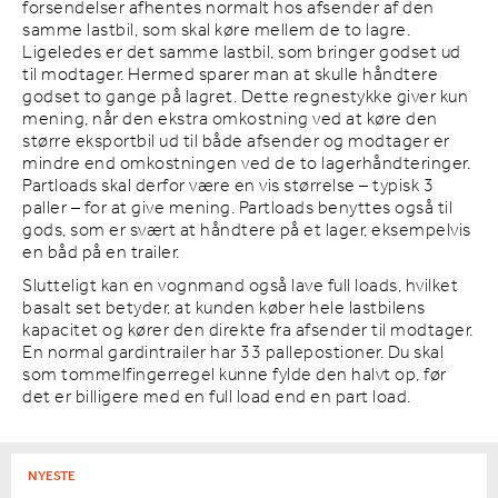
forsendelser afhentes normalt hos afsender af den
samme lastbil, som skal køre mellem de to lagre.
Ligeledes er det samme lastbil, som bringer godset ud
til modtager. Hermed sparer man at skulle håndtere
godset to gange på lagret. Dette regnestykke giver kun
mening, når den ekstra omkostning ved at køre den
større eksportbil ud til både afsender og modtager er
mindre end omkostningen ved de to lagerhåndteringer.
Partloads skal derfor være en vis størrelse – typisk 3
paller – for at give mening. Partloads benyttes også til
gods, som er svært at håndtere på et lager, eksempelvis
en båd på en trailer.
Slutteligt kan en vognmand også lave full loads, hvilket
basalt set betyder, at kunden køber hele lastbilens
kapacitet og kører den direkte fra afsender til modtager.
En normal gardintrailer har 33 pallepostioner. Du skal
som tommelfingerregel kunne fylde den halvt op, før
det er billigere med en full load end en part load.
NYESTE