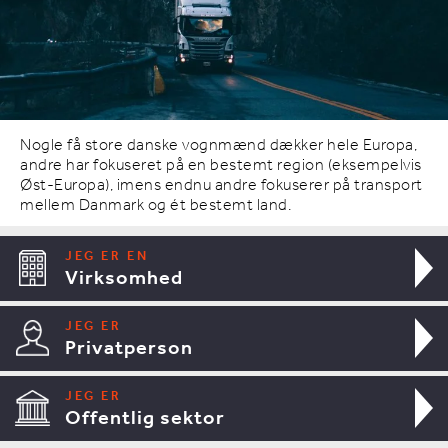
Nogle få store danske vognmænd dækker hele Europa,
andre har fokuseret på en bestemt region (eksempelvis
Øst-Europa), imens endnu andre fokuserer på transport
mellem Danmark og ét bestemt land.
JEG ER EN
Virksomhed
JEG ER
Privatperson
JEG ER
Offentlig sektor