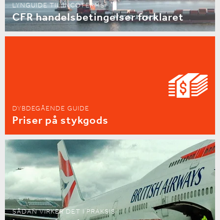
LYNGUIDE TIL INCOTERMS
CFR handelsbetingelser forklaret
DYBDEGÅENDE GUIDE
Priser på stykgods
SÅDAN VIRKER DET I PRAKSIS