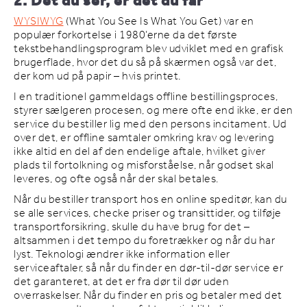
2. Det du ser, er det du får
WYSIWYG
(What You See Is What You Get) var en
populær forkortelse i 1980’erne da det første
tekstbehandlingsprogram blev udviklet med en grafisk
brugerflade, hvor det du så på skærmen også var det,
der kom ud på papir – hvis printet.
I en traditionel gammeldags offline bestillingsproces,
styrer sælgeren procesen, og mere ofte end ikke, er den
service du bestiller lig med den persons incitament. Ud
over det, er offline samtaler omkring krav og levering
ikke altid en del af den endelige aftale, hvilket giver
plads til fortolkning og misforståelse, når godset skal
leveres, og ofte også når der skal betales.
Når du bestiller transport hos en online speditør, kan du
se alle services, checke priser og transittider, og tilføje
transportforsikring, skulle du have brug for det –
altsammen i det tempo du foretrækker og når du har
lyst. Teknologi ændrer ikke information eller
serviceaftaler, så når du finder en dør-til-dør service er
det garanteret, at det er fra dør til dør uden
overraskelser. Når du finder en pris og betaler med det