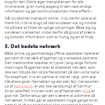
brug for det. Dette øger transparensen for alle
involverede, giver hurtig adgang til den nødvendige
information og gør kommunikationen mere effektiv.
Når du bestiller transport online, vil du derfor opleve at
mere tid vil blive brugt på reel kundeservice og mindre
tid på bare at finde de rigtige oplysninger. Både dig og
kundeserviceteamet vinder derfor på grund af præcis
og komplet information, som er hurtig og let af finde.
5. Det bedste netværk
Både online og gammeldags offline speditører opererer
gennem et netværk af agenter og oversøiske partnere.
Den traditionelle speditør er typisk i langvarige forhold
med nogle få agenter eller et etableret netværk, som
ikke kan tilbyde den store fleksibilitet på den korte bane.
For eksempel, hvis en partner er blevet valgt, som skal
håndtere gods i fjernøsten og der sker fejl i transporten
ud af
Hong Kong
, er det ikke sandsynligt af han/hun
bliver udskiftet, hvis servicen ud af fastlandet i
Kina
er
god nok. Dette setup gør det sværere at optimere på
netværket, hvilket gør at speditøren nogle gange bliver