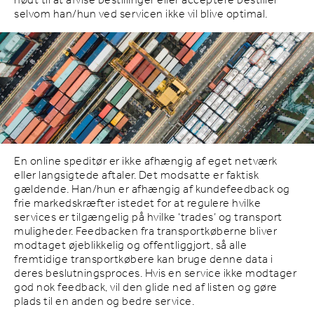
nødt til at afvise bestillinger eller acceptere bestiller
selvom han/hun ved servicen ikke vil blive optimal.
En online speditør er ikke afhængig af eget netværk
eller langsigtede aftaler. Det modsatte er faktisk
gældende. Han/hun er afhængig af kundefeedback og
frie markedskræfter istedet for at regulere hvilke
services er tilgængelig på hvilke ‘trades’ og transport
muligheder. Feedbacken fra transportkøberne bliver
modtaget øjeblikkelig og offentliggjort, så alle
fremtidige transportkøbere kan bruge denne data i
deres beslutningsproces. Hvis en service ikke modtager
god nok feedback, vil den glide ned af listen og gøre
plads til en anden og bedre service.