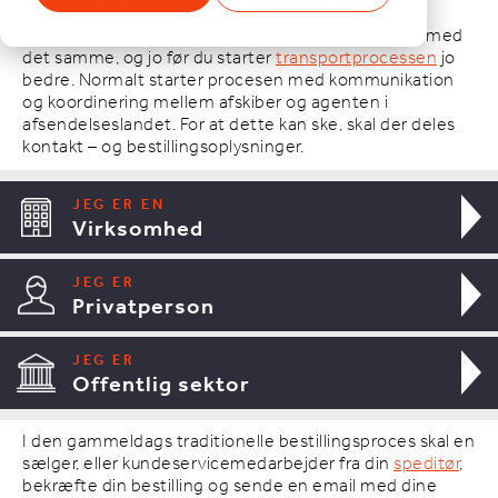
starte transportprocesen nu
Når du bruger en online speditør starter procesen med
det samme, og jo før du starter
transportprocessen
jo
bedre. Normalt starter procesen med kommunikation
og koordinering mellem afskiber og agenten i
afsendelseslandet. For at dette kan ske, skal der deles
kontakt – og bestillingsoplysninger.
JEG ER EN
Virksomhed
JEG ER
Privatperson
JEG ER
Offentlig sektor
I den gammeldags traditionelle bestillingsproces skal en
sælger, eller kundeservicemedarbejder fra din
speditør
,
bekræfte din bestilling og sende en email med dine