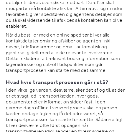
detaljer til deres oversøiske modpart. Derefter skal
modparten så kontakte afskiber. Alternativt, og mindre
favorabelt, giver speditøren dig agentens detaljer, som
du så skal vidersende til afskiber, så kontakten kan blive
etableret.
Når du bestiller med en online speditør bliver alle
kontaktdetaljer omkring afskiber og agenten, inkl.
navne, telefonnummer og email, automatisk og
øjeblikkelig delt med alle de relevante involverede.
Dette inkluderer alt relevant bookinginformation som
lageradresser og cut-off tidspunkter, som gør
transportprocesen kan starte med det samme.
Hvad hvis transportprocesen går i stå?
I den virkelige verden, desværre, sker det af og til, at der
er et svagt led i transportkæden, hvor gods,
dokumenter eller information sidder fast. I den
gammeldags offline transportproces, skal en person i
kæden opdage fejlen og få det adresseret, så
transportprocessen kan starte fortsætte. Sådanne fejl
bliver desværre ofte først opdagen når
transportkøberen (dig) sender en forespørgelse og