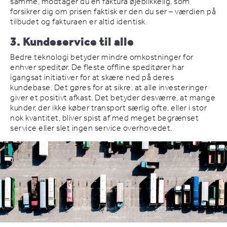
samme, modtager du en faktura øjeblikkelig, som
forsikrer dig om prisen faktisk er den du ser – værdien på
tilbudet og fakturaen er altid identisk.
3. Kundeservice til alle
Bedre teknologi betyder mindre omkostninger for
enhver speditør. De fleste offline speditører har
igangsat initiativer for at skære ned på deres
kundebase. Det gøres for at sikre, at alle investeringer
giver et positivt afkast. Det betyder desværre, at mange
kunder, der ikke køber transport særlig ofte, eller i stor
nok kvantitet, bliver spist af med meget begrænset
service eller slet ingen service overhovedet.