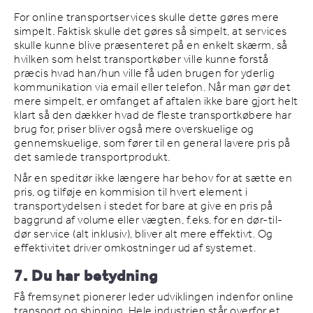
For online transportservices skulle dette gøres mere
simpelt. Faktisk skulle det gøres så simpelt, at services
skulle kunne blive præsenteret på en enkelt skærm, så
hvilken som helst transportkøber ville kunne forstå
præcis hvad han/hun ville få uden brugen for yderlig
kommunikation via email eller telefon. Når man gør det
mere simpelt, er omfanget af aftalen ikke bare gjort helt
klart så den dækker hvad de fleste transportkøbere har
brug for, priser bliver også mere overskuelige og
gennemskuelige, som fører til en general lavere pris på
det samlede transportprodukt.
Når en speditør ikke længere har behov for at sætte en
pris, og tilføje en kommision til hvert element i
transportydelsen i stedet for bare at give en pris på
baggrund af volume eller vægten, f.eks. for en dør-til-
dør service (alt inklusiv), bliver alt mere effektivt. Og
effektivitet driver omkostninger ud af systemet.
7. Du har betydning
Få fremsynet pionerer leder udviklingen indenfor online
transport og shipping. Hele industrien står overfor et