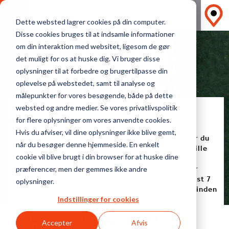
FIND FRAGTPRISER
Dette websted lagrer cookies på din computer.
Disse cookies bruges til at indsamle informationer
om din interaktion med websitet, ligesom de gør
det muligt for os at huske dig. Vi bruger disse
oplysninger til at forbedre og brugertilpasse din
oplevelse på webstedet, samt til analyse og
målepunkter for vores besøgende, både på dette
7 GRUNDE TIL DU KØBER ONLINE
websted og andre medier. Se vores privatlivspolitik
Online speditør
for flere oplysninger om vores anvendte cookies.
Hvis du afviser, vil dine oplysninger ikke blive gemt,
Har du nogensinde brugt en online speditør? Når du
når du besøger denne hjemmeside. En enkelt
bestiller transport har du valget mellem at bestille
online, f.eks. hos Transporteca, eller lave en
cookie vil blive brugt i din browser for at huske dine
traditionel gammeldags bestilling via email eller
præferencer, men der gemmes ikke andre
telefon med en traditionel speditør. Der er mindst 7
oplysninger.
forskelle, man skal tænke på og være klar over, inden
man vælger.
Indstillinger for cookies
1. Vælg en online speditør for at
Accepter
Afvis