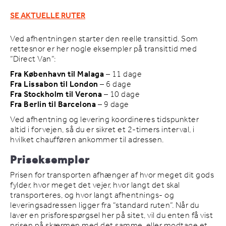
SE AKTUELLE RUTER
Ved afhentningen starter den reelle transittid. Som
rettesnor er her nogle eksempler på transittid med
”Direct Van”:
Fra København til Malaga
– 11 dage
Fra Lissabon til London
– 6 dage
Fra Stockholm til Verona
– 10 dage
Fra Berlin til Barcelona
– 9 dage
Ved afhentning og levering koordineres tidspunkter
altid i forvejen, så du er sikret et 2-timers interval, i
hvilket chaufføren ankommer til adressen.
Priseksempler
Prisen for transporten afhænger af hvor meget dit gods
fylder, hvor meget det vejer, hvor langt det skal
transporteres, og hvor langt afhentnings- og
leveringsadressen ligger fra “standard ruten”. Når du
laver en prisforespørgsel her på sitet, vil du enten få vist
prisen på skærmen med det samme, eller modtage et