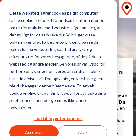
FIND FRAGTPRISER
Dette websted lagrer cookies på din computer.
Disse cookies bruges til at indsamle informationer
om din interaktion med websitet, ligesom de gør
det muligt for os at huske dig. Vi bruger disse
oplysninger til at forbedre og brugertilpasse din
oplevelse på webstedet, samt til analyse og
målepunkter for vores besøgende, både på dette
TRANSPORT INDENFOR EU
websted og andre medier. Se vores privatlivspolitik
”Direct Van” - en varevogn
for flere oplysninger om vores anvendte cookies.
uden omlastning
Hvis du afviser, vil dine oplysninger ikke blive gemt,
når du besøger denne hjemmeside. En enkelt
Når du benytter Transportecas ”Direct Van”-
cookie vil blive brugt i din browser for at huske dine
transportløsning køber du plads på en varevogn med
præferencer, men der gemmes ikke andre
chauffør, som kører din forsendelse indenfor EU. Du
får fordelene af samlastning med andre på ruten, en
oplysninger.
stærk pris, god kommunikation og adgang til
Indstillinger for cookies
kundeservice, som altid ved præcist hvor dit gods er
– samtidig med at dit gods ikke bliver omlastet
undervejs, hvilket minimerer risikoen for skader.
Accepter
Afvis