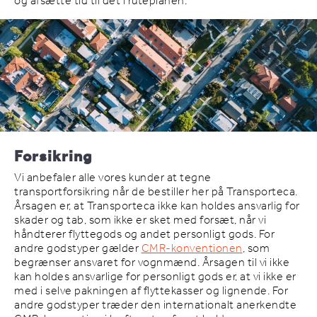
og afsætte tid til det i ruteplanen.
Forsikring
Vi anbefaler alle vores kunder at tegne
transportforsikring når de bestiller her på Transporteca.
Årsagen er, at Transporteca ikke kan holdes ansvarlig for
skader og tab, som ikke er sket med forsæt, når vi
håndterer flyttegods og andet personligt gods. For
andre godstyper gælder
CMR-konventionen
, som
begrænser ansvaret for vognmænd. Årsagen til vi ikke
kan holdes ansvarlige for personligt gods er, at vi ikke er
med i selve pakningen af flyttekasser og lignende. For
andre godstyper træder den internationalt anerkendte