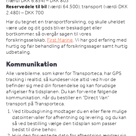
(værdi DKK 6.854) – DKK 803
Reservedele til bil
(værdi 64.500), transport (værdi DKK
2.480) – DKK 700
Har du tegnet en transportforsikring, og skulle uheldet
være ude og dit gods bliver beskadiget eller
bortkommer, så overgår sagen til vores
forsikringsselskab,
First Marine
. Vi har god erfaring med
hurtig og fair behandling af forsikringssager samt hurtig
udbetaling.
Kommunikation
Alle varebilerne, som kører for Transporteca, har GPS
tracking i realtid, så kundeservice altid ved hvor de
befinder sig med din forsendelse og kan forudsige
afvigelser fra tidsplanen. Du kan forvente følgende
kommunikation, når du bestiller en “Direct Van”
transport på Transporteca.
Ved tilbudsgivning modtager du en eller flere mulige
datointervaller for afhentning og levering, og du kan
så ved bestilling vælge den tidsplan som passer
bedst til dine behov.
Hvis den forventede dato for afhentning ændrer sig,