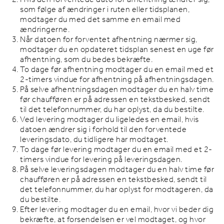
som følge af ændringer i ruten eller tidsplanen,
modtager du med det samme en email med
ændringerne.
Når datoen for forventet afhentning nærmer sig,
modtager du en opdateret tidsplan senest en uge før
afhentning, som du bedes bekræfte.
To dage før afhentning modtager du en email med et
2-timers vindue for afhentning på afhentningsdagen.
På selve afhentningsdagen modtager du en halv time
før chaufføren er på adressen en tekstbesked, sendt
til det telefonnummer, du har oplyst, da du bestilte.
Ved levering modtager du ligeledes en email, hvis
datoen ændrer sig i forhold til den forventede
leveringsdato, du tidligere har modtaget.
To dage før levering modtager du en email med et 2-
timers vindue for levering på leveringsdagen.
På selve leveringsdagen modtager du en halv time før
chaufføren er på adressen en tekstbesked, sendt til
det telefonnummer, du har oplyst for modtageren, da
du bestilte.
Efter levering modtager du en email, hvor vi beder dig
bekræfte, at forsendelsen er vel modtaget, og hvor