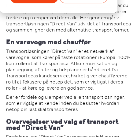
Når du skal have
transporteret gods indenfor EU
, har du
forskellige transportløsninger at vælge imellem. Der er
fordele og ulemper ved dem alle. Her gennemgår vi
transportløsningen ”Direct Van” udviklet af Transporteca
og sammenligner den med alternative transportformer.
En varevogn med chauffør
Transportløsningen “Direct Van” er et netværk af
varevogne, som kører på faste rotationer i Europa, 100%
kontrolleret af Transporteca. Al kommunikation og
planlægning af ruter og tidsplaner er håndteret fra
Transportecas kundeservice, hvilket giver chaufførerne
ro til at fokusere på netop det, som er vigtigst i deres
roller – at køre og levere en god service.
Der er fordele og ulemper ved alle transportløsninger,
som er vigtige at kende inden du beslutter hvordan
netop din last skal transporteres.
Overvejelser ved valg af transport
med ”Direct Van”