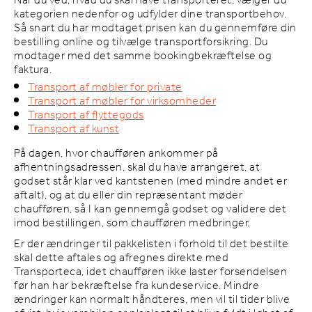
Når du ved, hvad du skal have transporteret, vælger du
kategorien nedenfor og udfylder dine transportbehov.
Så snart du har modtaget prisen kan du gennemføre din
bestilling online og tilvælge transportforsikring. Du
modtager med det samme bookingbekræftelse og
faktura.
Transport af møbler for private
Transport af møbler for virksomheder
Transport af flyttegods
Transport af kunst
På dagen, hvor chaufføren ankommer på
afhentningsadressen, skal du have arrangeret, at
godset står klar ved kantstenen (med mindre andet er
aftalt), og at du eller din repræsentant møder
chaufføren, så I kan gennemgå godset og validere det
imod bestillingen, som chaufføren medbringer.
Er der ændringer til pakkelisten i forhold til det bestilte
skal dette aftales og afregnes direkte med
Transporteca, idet chaufføren ikke laster forsendelsen
før han har bekræftelse fra kundeservice. Mindre
ændringer kan normalt håndteres, men vil til tider blive