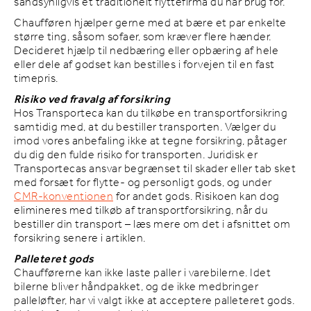
sandsynligvis et traditionelt flyttefirma du har brug for.
Chaufføren hjælper gerne med at bære et par enkelte
større ting, såsom sofaer, som kræver flere hænder.
Decideret hjælp til nedbæring eller opbæring af hele
eller dele af godset kan bestilles i forvejen til en fast
timepris.
Risiko ved fravalg af forsikring
Hos Transporteca kan du tilkøbe en transportforsikring
samtidig med, at du bestiller transporten. Vælger du
imod vores anbefaling ikke at tegne forsikring, påtager
du dig den fulde risiko for transporten. Juridisk er
Transportecas ansvar begrænset til skader eller tab sket
med forsæt for flytte- og personligt gods, og under
CMR-konventionen
for andet gods. Risikoen kan dog
elimineres med tilkøb af transportforsikring, når du
bestiller din transport – læs mere om det i afsnittet om
forsikring senere i artiklen.
Palleteret gods
Chaufførerne kan ikke laste paller i varebilerne. Idet
bilerne bliver håndpakket, og de ikke medbringer
palleløfter, har vi valgt ikke at acceptere palleteret gods.