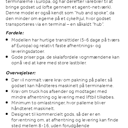
terminalerne i Europa, og har derefter varebiler til at
bringe godset ud (ofte gennem et agent-netværk).
Denne model er også kendt som “hub and spoke”, da
den minder om egerne på et cykelhjul, hvor godset
transporteres via en terminal – en såkaldt “hub”.
Fordele:
Modellen har hurtige transittider (5-6 dage på tværs
af Europa) og relativt faste afhentnings- og
leveringsdatoer.
Gode priser pga. de skalafordele vognmændene kan
opnå ved at køre med store lastbiler.
Overvejelser:
Der vil normalt være krav om pakning på paller, så
godset kan håndteres maskinelt på terminalerne.
Krav om truck hos afsender og modtager, med
mindre afhentning og levering med liftbil tilkøbes.
Minimum to omlastninger, hvor pallerne bliver
håndteret maskinelt.
Designet til kommercielt gods, så der er en
forventning om, at afhentning og levering kan finde
sted mellem 8-16, uden forudgående