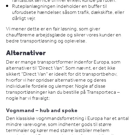
fantastisk service til hver enkelt kunde på ruten.
Ruteplanlægningen indeholder en buffer til
uforudsete hændelser, såsom trafik, dækskifte, eller
dårligt vejr.
Vi mener dette er en fair løsning, som giver
chaufførerne arbejdsglæde og sikrer vores kunder en
bedre transportløsning og oplevelse.
Alternativer
Der er mange transportformer indenfor Europa, som
alternativer til “Direct Van”. Som nævnt, er det ikke
sikkert “Direct Van” er ideelt for dit transportbehov,
hvorfor vi her opridser alternativerne og deres
individuelle fordele og ulemper. Nogle af disse
transportløsninger kan du bestille på Transporteca –
nogle har vi fravalgt:
Vognmand – hub and spoke
Den klassiske vognmandsforretning i Europa har et antal
mindre varevogne, som indhenter gods til større
terminaler og kører med større lastbiler mellem