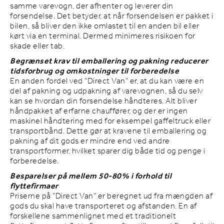
samme varevogn, der afhenter og leverer din
forsendelse. Det betyder, at når forsendelsen er pakket i
bilen, så bliver den ikke omlastet til en anden bil eller
kørt via en terminal. Dermed minimeres risikoen for
skade eller tab.
Begrænset krav til emballering og pakning reducerer
tidsforbrug og omkostninger til forberedelse
En anden fordel ved ”Direct Van” er, at du kan være en
del af pakning og udpakning af varevognen, så du selv
kan se hvordan din forsendelse håndteres. Alt bliver
håndpakket af erfarne chauffører, og der er ingen
maskinel håndtering med for eksempel gaffeltruck eller
transportbånd. Dette gør at kravene til emballering og
pakning af dit gods er mindre end ved andre
transportformer, hvilket sparer dig både tid og penge i
forberedelse.
Besparelser på mellem 50-80% i forhold til
flyttefirmaer
Priserne på ”Direct Van” er beregnet ud fra mængden af
gods du skal have transporteret og afstanden. En af
forskellene sammenlignet med et traditionelt