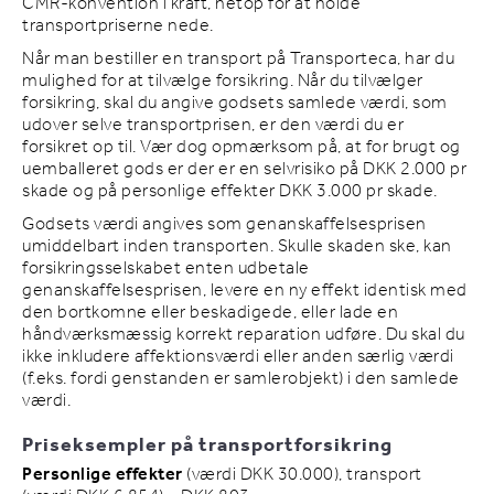
CMR-konvention i kraft, netop for at holde
transportpriserne nede.
Når man bestiller en transport på Transporteca, har du
mulighed for at tilvælge forsikring. Når du tilvælger
forsikring, skal du angive godsets samlede værdi, som
udover selve transportprisen, er den værdi du er
forsikret op til. Vær dog opmærksom på, at for brugt og
uemballeret gods er der er en selvrisiko på DKK 2.000 pr
skade og på personlige effekter DKK 3.000 pr skade.
Godsets værdi angives som genanskaffelsesprisen
umiddelbart inden transporten. Skulle skaden ske, kan
forsikringsselskabet enten udbetale
genanskaffelsesprisen, levere en ny effekt identisk med
den bortkomne eller beskadigede, eller lade en
håndværksmæssig korrekt reparation udføre. Du skal du
ikke inkludere affektionsværdi eller anden særlig værdi
(f.eks. fordi genstanden er samlerobjekt) i den samlede
værdi.
Priseksempler på transportforsikring
Personlige effekter
(værdi DKK 30.000), transport