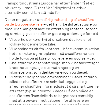
Transportindustrien i Europa har efterhånden fået et
blakket ry – med ”Direct Van” tilbyder vi et etiske
alternativ, som vi kan stå inde for.
Der er meget snak om
dårlig behandling af chauffører
på de Europæiske veje
– det har vi besluttet at gøre op
med. Man kan godt lave en effektiv og rentabel service
og samtidig give chauffører gode og ordentlige forhold.
Vi overholder køre-hviletid, selvom det ikke er et
lovkrav for denne type biler.
Vi koordinerer alt fra kontoret – både kommunikation,
hoteller, ruter og køreplaner – så chaufførerne kan
holde fokus på at køre bil og levere en god service.
Chaufførerne er selvstændige, men vi betaler færger,
broer, betalingsveje, overnatninger og en
kilometerpris, som dækker varevogn og diesel.
Vi dækker de løbende omkostninger i løbet af turen,
således chaufføren ikke selv skal lægge ud, og
afregner chaufføren for medgået tid så snart turen er
afsluttet (typisk indenfor 3 dage). På den måde er
chaufførens finansielle risiko begrænset samtidig
med at vi bevarer motivationen for at levere en