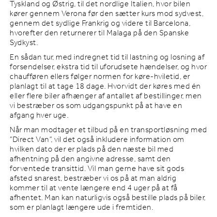
Tyskland og Østrig, til det nordlige Italien, hvor bilen
kører gennem Verona før den sætter kurs mod sydvest,
gennem det sydlige Frankrig og videre til Barcelona,
hvorefter den returnerer til Malaga på den Spanske
Sydkyst.
En sådan tur, med indregnet tid til lastning og losning af
forsendelser, ekstra tid til uforudsete hændelser, og hvor
chaufføren ellers følger normen for køre-hviletid, er
planlagt til at tage 18 dage. Hvorvidt der køres med én
eller flere biler afhænger af antallet af bestillinger, men
vi bestræber os som udgangspunkt på at have en
afgang hver uge.
Når man modtager et tilbud på en transportløsning med
”Direct Van”, vil det også inkludere information om
hvilken dato der er plads på den næste bil med
afhentning på den angivne adresse, samt den
forventede transittid. Vil man gerne have sit gods
afsted snarest, bestræber vi os på at man aldrig
kommer til at vente længere end 4 uger på at få
afhentet. Man kan naturligvis også bestille plads på biler,
som er planlagt længere ude i fremtiden.