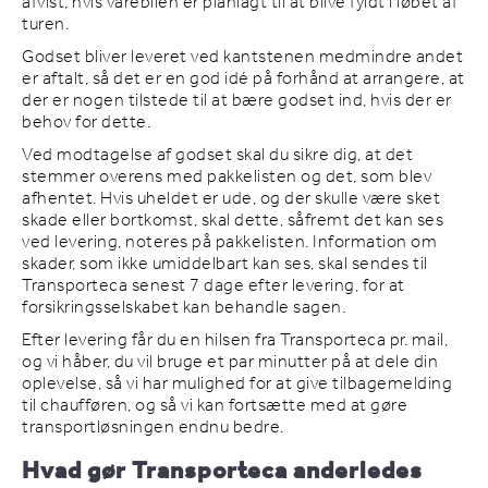
afvist, hvis varebilen er planlagt til at blive fyldt i løbet af
turen.
Godset bliver leveret ved kantstenen medmindre andet
er aftalt, så det er en god idé på forhånd at arrangere, at
der er nogen tilstede til at bære godset ind, hvis der er
behov for dette.
Ved modtagelse af godset skal du sikre dig, at det
stemmer overens med pakkelisten og det, som blev
afhentet. Hvis uheldet er ude, og der skulle være sket
skade eller bortkomst, skal dette, såfremt det kan ses
ved levering, noteres på pakkelisten. Information om
skader, som ikke umiddelbart kan ses, skal sendes til
Transporteca senest 7 dage efter levering, for at
forsikringsselskabet kan behandle sagen.
Efter levering får du en hilsen fra Transporteca pr. mail,
og vi håber, du vil bruge et par minutter på at dele din
oplevelse, så vi har mulighed for at give tilbagemelding
til chaufføren, og så vi kan fortsætte med at gøre
transportløsningen endnu bedre.
Hvad gør Transporteca anderledes