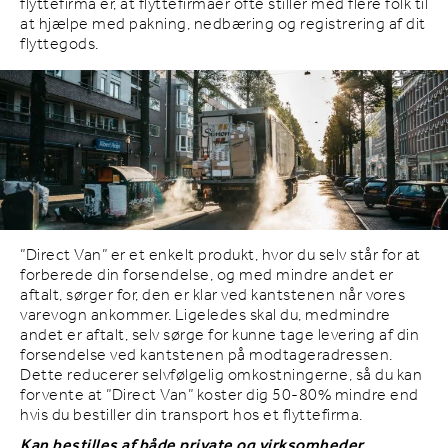
flyttefirma er, at flyttefirmaer ofte stiller med flere folk til
at hjælpe med pakning, nedbæring og registrering af dit
flyttegods.
”Direct Van” er et enkelt produkt, hvor du selv står for at
forberede din forsendelse, og med mindre andet er
aftalt, sørger for, den er klar ved kantstenen når vores
varevogn ankommer. Ligeledes skal du, medmindre
andet er aftalt, selv sørge for kunne tage levering af din
forsendelse ved kantstenen på modtageradressen.
Dette reducerer selvfølgelig omkostningerne, så du kan
forvente at ”Direct Van” koster dig 50-80% mindre end
hvis du bestiller din transport hos et flyttefirma.
Kan bestilles af både private og virksomheder