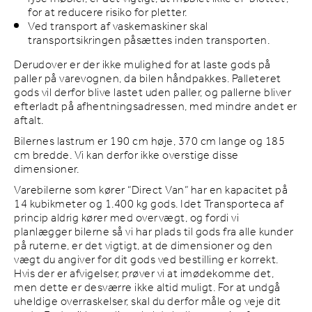
for at reducere risiko for pletter.
Ved transport af vaskemaskiner skal
transportsikringen påsættes inden transporten.
Derudover er der ikke mulighed for at laste gods på
paller på varevognen, da bilen håndpakkes. Palleteret
gods vil derfor blive lastet uden paller, og pallerne bliver
efterladt på afhentningsadressen, med mindre andet er
aftalt.
Bilernes lastrum er 190 cm høje, 370 cm lange og 185
cm bredde. Vi kan derfor ikke overstige disse
dimensioner.
Varebilerne som kører “Direct Van” har en kapacitet på
14 kubikmeter og 1.400 kg gods. Idet Transporteca af
princip aldrig kører med overvægt, og fordi vi
planlægger bilerne så vi har plads til gods fra alle kunder
på ruterne, er det vigtigt, at de dimensioner og den
vægt du angiver for dit gods ved bestilling er korrekt.
Hvis der er afvigelser, prøver vi at imødekomme det,
men dette er desværre ikke altid muligt. For at undgå
uheldige overraskelser, skal du derfor måle og veje dit