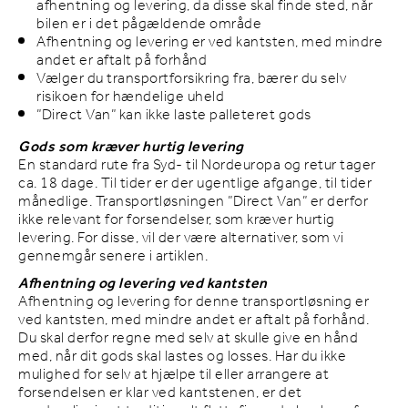
afhentning og levering, da disse skal finde sted, når
bilen er i det pågældende område
Afhentning og levering er ved kantsten, med mindre
andet er aftalt på forhånd
Vælger du transportforsikring fra, bærer du selv
risikoen for hændelige uheld
”Direct Van” kan ikke laste palleteret gods
Gods som kræver hurtig levering
En standard rute fra Syd- til Nordeuropa og retur tager
ca. 18 dage. Til tider er der ugentlige afgange, til tider
månedlige. Transportløsningen ”Direct Van” er derfor
ikke relevant for forsendelser, som kræver hurtig
levering. For disse, vil der være alternativer, som vi
gennemgår senere i artiklen.
Afhentning og levering ved kantsten
Afhentning og levering for denne transportløsning er
ved kantsten, med mindre andet er aftalt på forhånd.
Du skal derfor regne med selv at skulle give en hånd
med, når dit gods skal lastes og losses. Har du ikke
mulighed for selv at hjælpe til eller arrangere at
forsendelsen er klar ved kantstenen, er det