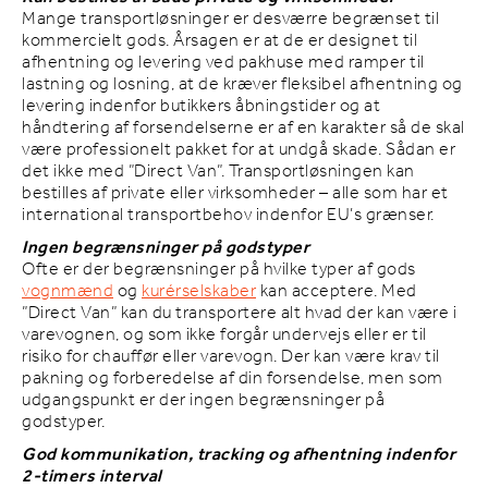
Mange transportløsninger er desværre begrænset til
kommercielt gods. Årsagen er at de er designet til
afhentning og levering ved pakhuse med ramper til
lastning og losning, at de kræver fleksibel afhentning og
levering indenfor butikkers åbningstider og at
håndtering af forsendelserne er af en karakter så de skal
være professionelt pakket for at undgå skade. Sådan er
det ikke med ”Direct Van”. Transportløsningen kan
bestilles af private eller virksomheder – alle som har et
international transportbehov indenfor EU’s grænser.
Ingen begrænsninger på godstyper
Ofte er der begrænsninger på hvilke typer af gods
vognmænd
og
kurérselskaber
kan acceptere. Med
”Direct Van” kan du transportere alt hvad der kan være i
varevognen, og som ikke forgår undervejs eller er til
risiko for chauffør eller varevogn. Der kan være krav til
pakning og forberedelse af din forsendelse, men som
udgangspunkt er der ingen begrænsninger på
godstyper.
God kommunikation, tracking og afhentning indenfor
2-timers interval