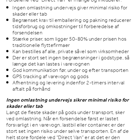
Fordelene ved ”Direct Van” er mange og inkluderer:
Ingen omlastning undervejs giver minimal risiko for
skader eller tab
Begrænset krav til emballering og pakning reducerer
tidsforbrug og omkostninger til forberedelse af
forsendelsen
Stærke priser, som ligger 50-80% under prisen hos
traditionelle flyttefirmaer
Kan bestilles af alle, private såvel som virksomheder
Der er stort set ingen begrænsninger i godstype, så
længe det kan lastes i varevognen
God kommunikation før, under og efter transporten
GPS tracking af varevogn og gods
Afhentning og levering indenfor 2-timers interval
aftalt på forhånd
Ingen omlastning undervejs sikrer minimal risiko for
skader eller tab
Langt de fleste skader på gods under transport, sker
ved omlastning. Når en forsendelse først er lastet
forsvarligt i en varevogn, lastbil eller container, er der
stort set ingen risiko under selve transporten. En af de
helt store fordele ved “Direct Van” er at det er den