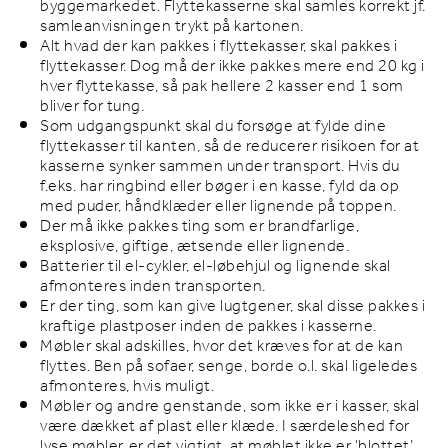
byggemarkedet. Flyttekasserne skal samles korrekt jf.
samleanvisningen trykt på kartonen.
Alt hvad der kan pakkes i flyttekasser, skal pakkes i
flyttekasser. Dog må der ikke pakkes mere end 20 kg i
hver flyttekasse, så pak hellere 2 kasser end 1 som
bliver for tung.
Som udgangspunkt skal du forsøge at fylde dine
flyttekasser til kanten, så de reducerer risikoen for at
kasserne synker sammen under transport. Hvis du
f.eks. har ringbind eller bøger i en kasse, fyld da op
med puder, håndklæder eller lignende på toppen.
Der må ikke pakkes ting som er brandfarlige,
eksplosive, giftige, ætsende eller lignende.
Batterier til el-cykler, el-løbehjul og lignende skal
afmonteres inden transporten.
Er der ting, som kan give lugtgener, skal disse pakkes i
kraftige plastposer inden de pakkes i kasserne.
Møbler skal adskilles, hvor det kræves for at de kan
flyttes. Ben på sofaer, senge, borde o.l. skal ligeledes
afmonteres, hvis muligt.
Møbler og andre genstande, som ikke er i kasser, skal
være dækket af plast eller klæde. I særdeleshed for
lyse møbler, er det vigtigt, at møblet ikke er ‘blottet’,