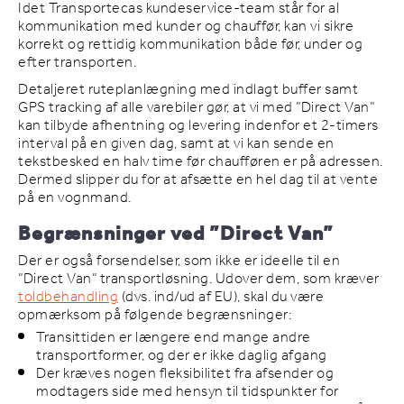
Idet Transportecas kundeservice-team står for al
kommunikation med kunder og chauffør, kan vi sikre
korrekt og rettidig kommunikation både før, under og
efter transporten.
Detaljeret ruteplanlægning med indlagt buffer samt
GPS tracking af alle varebiler gør, at vi med ”Direct Van”
kan tilbyde afhentning og levering indenfor et 2-timers
interval på en given dag, samt at vi kan sende en
tekstbesked en halv time før chaufføren er på adressen.
Dermed slipper du for at afsætte en hel dag til at vente
på en vognmand.
Begrænsninger ved ”Direct Van”
Der er også forsendelser, som ikke er ideelle til en
”Direct Van” transportløsning. Udover dem, som kræver
toldbehandling
(dvs. ind/ud af EU), skal du være
opmærksom på følgende begrænsninger:
Transittiden er længere end mange andre
transportformer, og der er ikke daglig afgang
Der kræves nogen fleksibilitet fra afsender og
modtagers side med hensyn til tidspunkter for