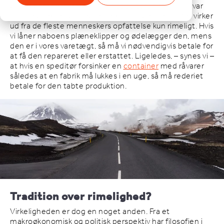
gods i deres varetægt, så må
speditøren
stå til ansvar
for alle direkte og afledte omkostninger heraf. Det virker
ud fra de fleste menneskers opfattelse kun rimeligt. Hvis
vi låner naboens plæneklipper og ødelægger den, mens
den er i vores varetægt, så må vi nødvendigvis betale for
at få den repareret eller erstattet. Ligeledes, – synes vi –
at hvis en speditør forsinker en
container
med råvarer
således at en fabrik må lukkes i en uge, så må rederiet
betale for den tabte produktion.
Tradition over rimelighed?
Virkeligheden er dog en noget anden. Fra et
makroøkonomisk og politisk perspektiv har filosofien i